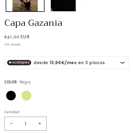
modal
Capa Gazania
Precio
€41,00 EUR
habitual
IVA incluido
Color
COLOR
:
Negro
Cantidad
Reducir
Aumentar
cantidad
cantidad