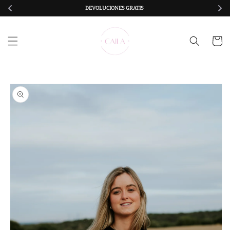
Ir
DEVOLUCIONES GRATIS 
directamente
al contenido
Carrito
Ir
directamente
a la
información
del producto