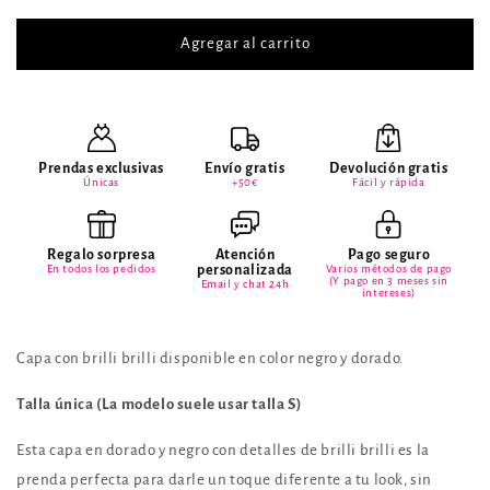
para
para
Capa
Capa
Agregar al carrito
Gazania
Gazania
Prendas exclusivas
Envío gratis
Devolución gratis
Únicas
+50€
Fácil y rápida
Regalo sorpresa
Atención
Pago seguro
En todos los pedidos
personalizada
Varios métodos de pago
(Y pago en 3 meses sin
Email y chat 24h
intereses)
Capa con brilli brilli disponible en color negro y dorado.
Talla única (La modelo suele usar talla S)
Esta capa en dorado y negro con detalles de brilli brilli es la
prenda perfecta para darle un toque diferente a tu look, sin