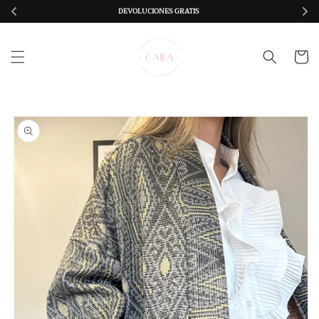
Ir
DEVOLUCIONES GRATIS 
directamente
al contenido
Carrito
Ir
directamente
a la
información
del producto