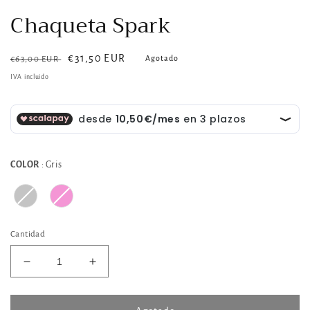
Chaqueta Spark
Precio
Precio
€31,50 EUR
Agotado
€63,00 EUR
habitual
de
IVA incluido
venta
Color
COLOR
:
Gris
Cantidad
Reducir
Aumentar
cantidad
cantidad
para
para