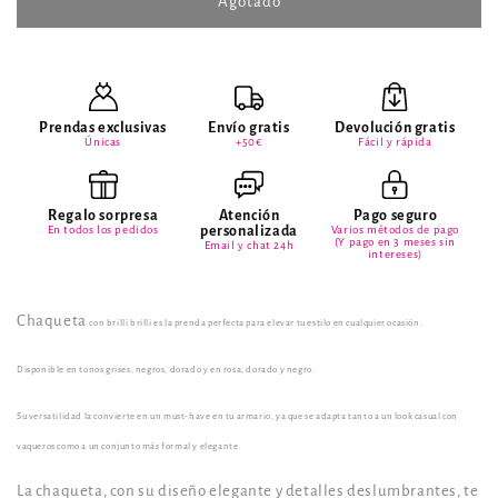
Chaqueta
Chaqueta
Agotado
Spark
Spark
Prendas exclusivas
Envío gratis
Devolución gratis
Únicas
+50€
Fácil y rápida
Regalo sorpresa
Atención
Pago seguro
En todos los pedidos
personalizada
Varios métodos de pago
(Y pago en 3 meses sin
Email y chat 24h
intereses)
Chaqueta
con brilli brilli es la prenda perfecta para elevar tu estilo en cualquier ocasión.
Disponible en tonos grises, negros, dorado y en rosa, dorado y negro.
Su versatilidad la convierte en un must-have en tu armario, ya que se adapta tanto a un look casual con
vaqueros como a un conjunto más formal y elegante.
La chaqueta, con su diseño elegante y detalles deslumbrantes, te